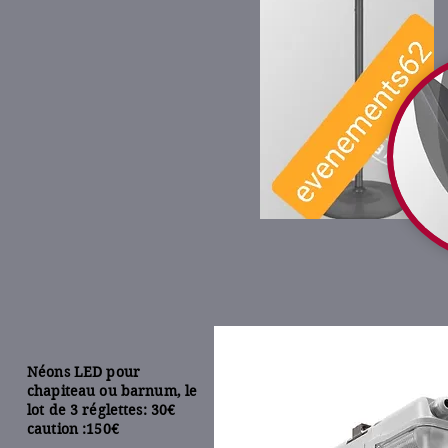
Néons LED pour
chapiteau ou barnum, le
lot de 3 réglettes: 30€
caution :150€