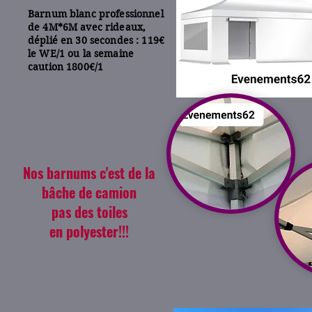
Barnum blanc professionnel
de 4M*6M avec rideaux,
déplié en 30 secondes : 119€
le WE/1 ou la semaine
caution 1800€/1
Nos barnums c'est de la
bâche de camion
pas des toiles
en polyester!!!