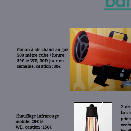
ba
Canon à air chaud au gaz
500 mètre cube / heure:
39€ le WE, 30€/ jour en
semaine,
caution :80€
2 de
Le ch
Chauffage infrarouge
print
mobile: 2
9€ le
confo
WE,
caution :150€
les d