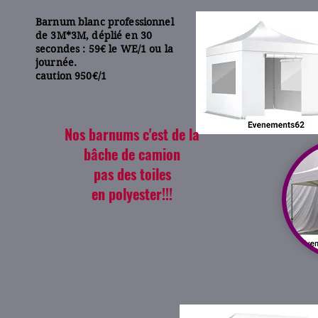
Barnum blanc professionnel
de 3M*3M, déplié en 30
secondes : 59€ le WE/1 ou la
journée.
caution 950€/1
Nos barnums c'est de la
bâche de camion
pas des toiles
en polyester!!!