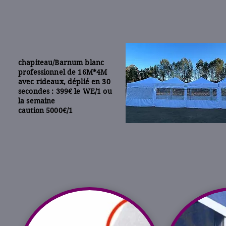
chapiteau/Barnum blanc
professionnel de 16M*4M
avec rideaux, déplié en 30
secondes : 399€ le WE/1 ou
la semaine
caution 5000€/1