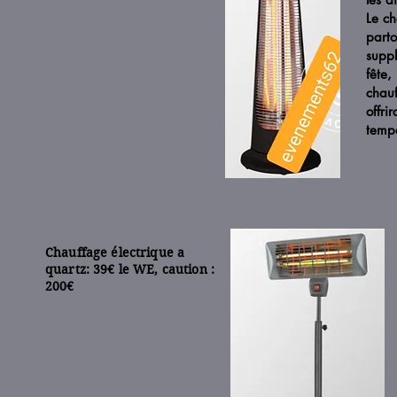
Le ch
parto
suppl
fête,
chauf
offri
temp
Chauffage électrique a
quartz:
39€ le WE,
caution :
200€