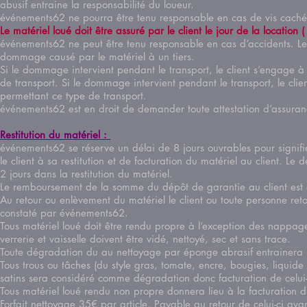
abusif entraine la responsabilité du loueur.
événements62 ne pourra être tenu responsable en cas de vis cac
Le matériel loué doit être assuré par le client le jour de la location 
événements62 ne peut être tenu responsable en cas d’accidents. Le c
dommage causé par le matériel à un tiers.
Si le dommage intervient pendant le transport, le client s’engage à v
de transport. Si le dommage intervient pendant le transport, le clien
permettant ce type de transport.
événements62 est en droit de demander toute attestation d’a
Restitution
du matériel :
événements62 se réserve un délai de 8 jours ouvrables pour signif
le client à sa restitution et de facturation du matériel au client. 
2 jours dans la restitution du matériel.
Le remboursement de la somme du dépôt de garantie au client 
Au retour ou enlèvement du matériel le client ou toute personne reto
constaté par événements62.
Tous matériel loué doit être rendu propre à l’exception des nappages
verrerie et vaisselle doivent être vidé, nettoyé, sec et sans trace.
Toute dégradation du au nettoyage par éponge abrasif entrainera 
Tous trous ou tâches (du style gras, tomate, encre, bougies, liqui
satins sera considéré comme dégradation donc facturation de c
Tous matériel loué rendu non propre donnera lieu à la facturation 
Forfait nettoyage 35€ par article. Payable au retour de celui-ci av