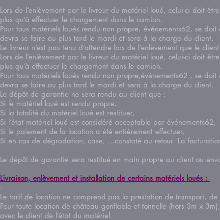
Lors de l’enlèvement par le livreur du matériel loué, celui-ci doit êtr
plus qu’à effectuer le chargement dans le camion.
Pour tous matériels loués rendu non propre, événements62, se doit de
devra se faire au plus tard le mardi et sera à la charge du clien
Le livreur n’est pas tenu d’attendre lors de l’enlèvement que le clien
Lors de l’enlèvement par le livreur du matériel loué, celui-ci doit êtr
plus qu’à effectuer le chargement dans le camion.
Pour tous matériels loués rendu non propre,événements62 , se doit de
devra se faire au plus tard le mardi et sera à la charge du clien
Le dépôt de garantie ne sera rendu au client que :
Si le matériel loué est rendu propre,
Si la totalité du matériel loué est restituer,
Si l’état matériel loué est considéré acceptable par événements62,
Si le paiement de la location a été entièrement effectuer,
Si en cas de dégradation, case, …constaté au retour. La facturati
Le dépôt de garantie sera restitué en main propre au client ou env
Livraison, enlèvement et installation de certains matériels loués :
:
Le tarif de location ne comprend pas la prestation de transpo
Pour toute location de château gonflable et tonnelle (hors 3m x 3m), é
avec le client de l’état du matériel.