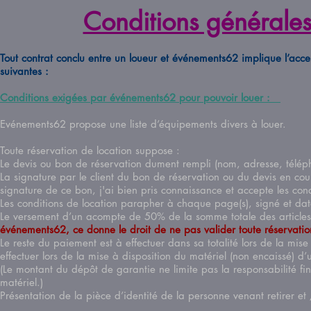
Conditions générale
Tout contrat conclu entre un loueur et événements62 implique l’acce
suivantes :
Conditions exigées par événements62 pour pouvoir louer :
Evénements62 propose une liste d’équipements divers à louer.
Toute réservation de location suppose :
Le devis ou bon de réservation dument rempli (nom, adresse, téléph
La signature par le client du bon de réservation ou du devis en cou
signature de ce bon, j'ai bien pris connaissance et accepte les condi
Les conditions de location parapher à chaque page(s), signé et dat
Le versement d’un acompte de 50% de la somme totale des article
événements62, ce donne le droit de ne pas valider toute réservation 
Le reste du paiement est à effectuer dans sa totalité lors de la mi
effectuer lors de la mise à disposition du matériel (non encaissé) d
(Le montant du dépôt de garantie ne limite pas la responsabilité fi
matériel.)
Présentation de la pièce d’identité de la personne venant retirer et 