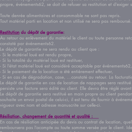
propre, événements62, se doit de refuser sa restitution et d’exiger 
Toute denrée alimentaires et consommable ne sont pas repris.
Tout matériel parti en location et non utilisé ne sera pas rembo
Restitution
du
dépôt
de garantie:
Au retour ou enlèvement du matériel le client ou toute personne reto
constaté par événements62.
Le dépôt de garantie ne sera rendu au client que :
- Si le matériel loué est rendu propre,
- Si la totalité du matériel loué est restituer,
- Si l’état matériel loué est considéré acceptable par événements62,
- Si le paiement de la location a été entièrement effectuer,
- Si en cas de dégradation, case, …constaté au retour. La facturation
Le dépôt de garantie en cas de location de nappages sera restitué 
persiste une facture sera édité au client. Elle devra être réglé ava
Le dépôt de garantie sera restitué en main propre au client pendant
souhaite un envoi postal de celui-ci, il est tenu de fournir à événe
vigueur avec nom et adresse manuscrite sur celle-ci.
Résiliation, changement de quantité et qualité :
En cas de résiliation anticipée du devis ou contrat de location, que
remboursera pas l’acompte ou toute somme versée par le client. Id