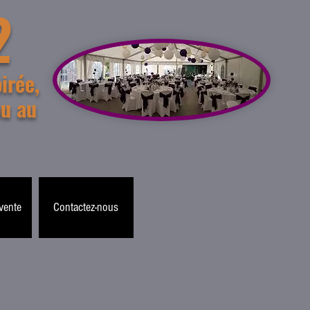
2
irée,
ou au
 vente
Contactez-nous