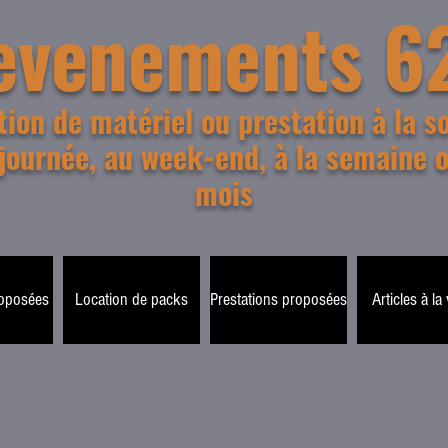
evenements 6
tion de matériel ou prestation à la so
 journée, au week-end, à la semaine 
mois
roposées
Location de packs
Prestations proposées
Articles à la